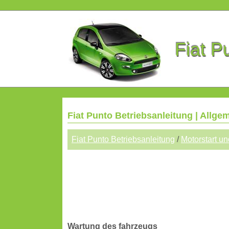
Fiat P
Fiat Punto Betriebsanleitung | Allge
Fiat Punto Betriebsanleitung
/
Motorstart un
Wartung des fahrzeugs