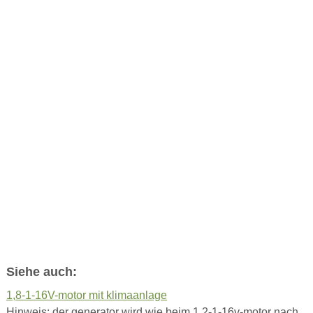
Siehe auch:
1,8-1-16V-motor mit klimaanlage
Hinweis: der generator wird wie beim 1,2-1-16v-motor nach