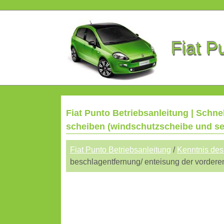
Fiat P
Fiat Punto Betriebsanleitung | Schn
scheiben (windschutzscheibe und sei
Fiat Punto Betriebsanleitung
/
Kenntnis des
beschlagentfernung/ enteisung der vordere