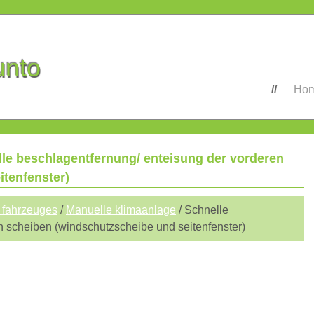
unto
Ho
elle beschlagentfernung/ enteisung der vorderen
tenfenster)
 fahrzeuges
/
Manuelle klimaanlage
/ Schnelle
n scheiben (windschutzscheibe und seitenfenster)