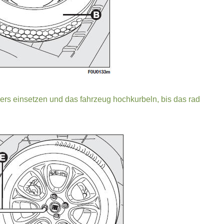
rs einsetzen und das fahrzeug hochkurbeln, bis das rad