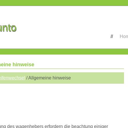
unto
Ho
meine hinweise
ifenwechsel
/ Allgemeine hinweise
ung des wagenhebers erfordern die beachtung einiger