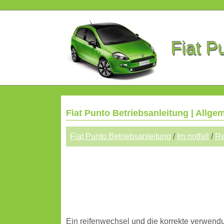
Fiat P
Fiat Punto Betriebsanleitung | Allge
Fiat Punto Betriebsanleitung
/
Im notfall
/
Re
Ein reifenwechsel und die korrekte verwend