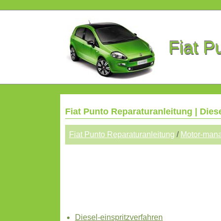
Fiat P
Fiat Punto Reparaturanleitung | Dies
Fiat Punto Reparaturanleitung
/
Motor-man
Diesel-einspritzverfahren