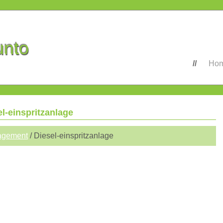
unto
Ho
el-einspritzanlage
agement
/ Diesel-einspritzanlage