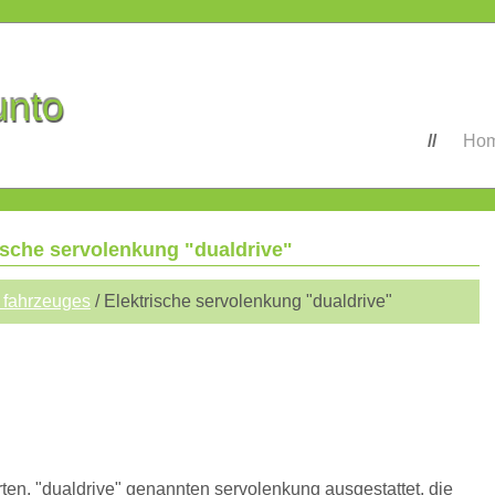
unto
Ho
rische servolenkung "dualdrive"
 fahrzeuges
/ Elektrische servolenkung "dualdrive"
erten, "dualdrive" genannten servolenkung ausgestattet, die