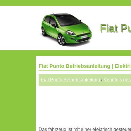
Fiat P
Fiat Punto Betriebsanleitung | Elekt
Fiat Punto Betriebsanleitung
/
Kenntnis des
Das fahrzeug ist mit einer elektrisch gesteu