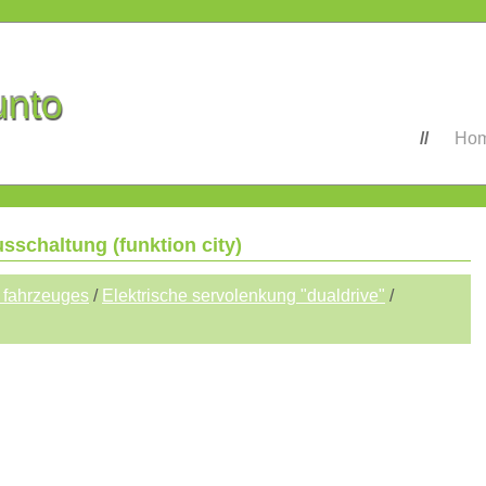
unto
Ho
usschaltung (funktion city)
 fahrzeuges
/
Elektrische servolenkung "dualdrive"
/