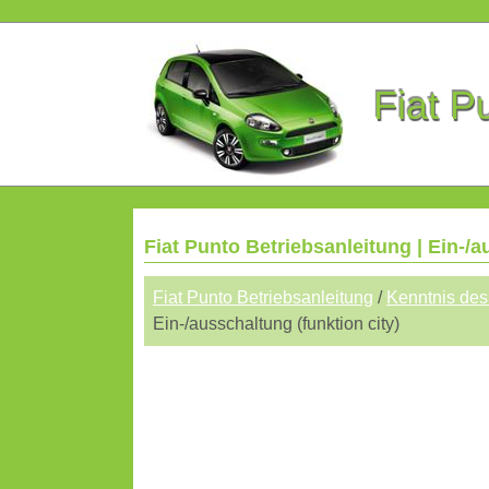
Fiat P
Fiat Punto Betriebsanleitung | Ein-/a
Fiat Punto Betriebsanleitung
/
Kenntnis des
Ein-/ausschaltung (funktion city)