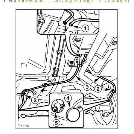
Handbremsseile - 1 - am ausgleichbügel - 2 - aushängen.