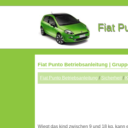
Fiat P
Fiat Punto Betriebsanleitung | Grupp
Fiat Punto Betriebsanleitung
/
Sicherheit
/
K
Wiegt das kind zwischen 9 und 18 kg, kann e